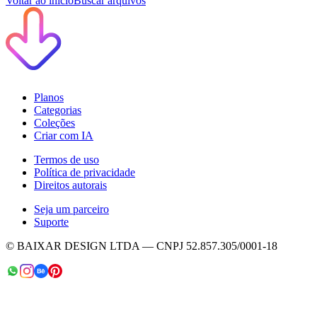
Voltar ao início
Buscar arquivos
Planos
Categorias
Coleções
Criar com IA
Termos de uso
Política de privacidade
Direitos autorais
Seja um parceiro
Suporte
© BAIXAR DESIGN LTDA — CNPJ 52.857.305/0001-18