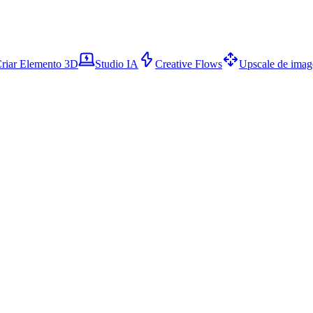
riar Elemento 3D
Studio IA
Creative Flows
Upscale de ima