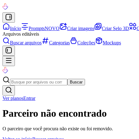
Início
Prompts
NOVO
Criar imagens
Criar Selo 3D
C
Arquivos editáveis
Buscar arquivos
Categorias
Coleções
Mockups
Buscar
Ver planos
Entrar
Parceiro não encontrado
O parceiro que você procura não existe ou foi removido.