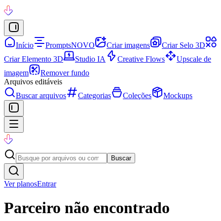
Início
Prompts
NOVO
Criar imagens
Criar Selo 3D
Criar Elemento 3D
Studio IA
Creative Flows
Upscale de
imagem
Remover fundo
Arquivos editáveis
Buscar arquivos
Categorias
Coleções
Mockups
Buscar
Ver planos
Entrar
Parceiro não encontrado