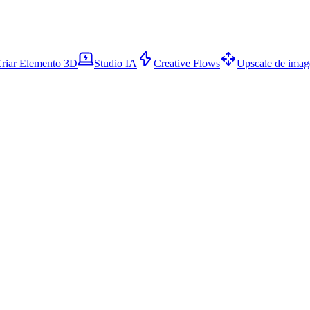
riar Elemento 3D
Studio IA
Creative Flows
Upscale de ima