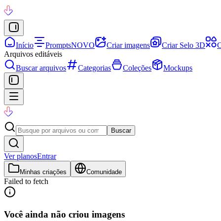
Início
Prompts
NOVO
Criar imagens
Criar Selo 3D
C
Arquivos editáveis
Buscar arquivos
Categorias
Coleções
Mockups
Buscar
Ver planos
Entrar
Minhas criações
Comunidade
Failed to fetch
Você ainda não criou imagens