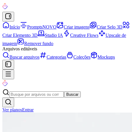
Início
Prompts
NOVO
Criar imagens
Criar Selo 3D
Criar Elemento 3D
Studio IA
Creative Flows
Upscale de
imagem
Remover fundo
Arquivos editáveis
Buscar arquivos
Categorias
Coleções
Mockups
Buscar
Ver planos
Entrar