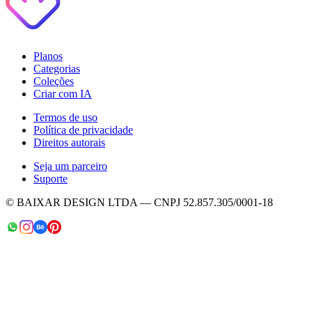
Planos
Categorias
Coleções
Criar com IA
Termos de uso
Política de privacidade
Direitos autorais
Seja um parceiro
Suporte
© BAIXAR DESIGN LTDA — CNPJ 52.857.305/0001-18