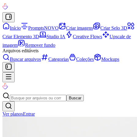
Início
Prompts
NOVO
Criar imagens
Criar Selo 3D
Criar Elemento 3D
Studio IA
Creative Flows
Upscale de
imagem
Remover fundo
Arquivos editáveis
Buscar arquivos
Categorias
Coleções
Mockups
Buscar
Ver planos
Entrar