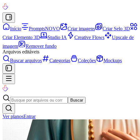
Início
Prompts
NOVO
Criar imagens
Criar Selo 3D
Criar Elemento 3D
Studio IA
Creative Flows
Upscale de
imagem
Remover fundo
Arquivos editáveis
Buscar arquivos
Categorias
Coleções
Mockups
Buscar
Ver planos
Entrar