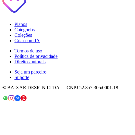
Planos
Categorias
Coleções
Criar com IA
Termos de uso
Política de privacidade
Direitos autorais
Seja um parceiro
Suporte
© BAIXAR DESIGN LTDA — CNPJ 52.857.305/0001-18