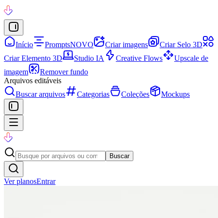
Início
Prompts
NOVO
Criar imagens
Criar Selo 3D
Criar Elemento 3D
Studio IA
Creative Flows
Upscale de
imagem
Remover fundo
Arquivos editáveis
Buscar arquivos
Categorias
Coleções
Mockups
Buscar
Ver planos
Entrar