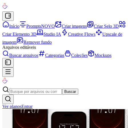
Início
Prompts
NOVO
Criar imagens
Criar Selo 3D
Criar Elemento 3D
Studio IA
Creative Flows
Upscale de
imagem
Remover fundo
Arquivos editáveis
Buscar arquivos
Categorias
Coleções
Mockups
Buscar
Ver planos
Entrar