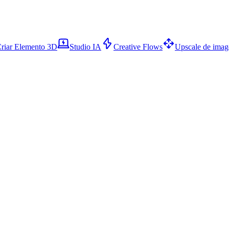
riar Elemento 3D
Studio IA
Creative Flows
Upscale de ima