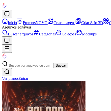
Início
Prompts
NOVO
Criar imagens
Criar Selo 3D
C
Arquivos editáveis
Buscar arquivos
Categorias
Coleções
Mockups
Buscar
Ver planos
Entrar