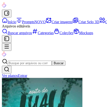
Início
Prompts
NOVO
Criar imagens
Criar Selo 3D
C
Arquivos editáveis
Buscar arquivos
Categorias
Coleções
Mockups
Buscar
Ver planos
Entrar