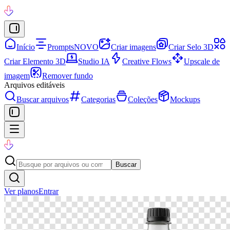
Início
Prompts
NOVO
Criar imagens
Criar Selo 3D
Criar Elemento 3D
Studio IA
Creative Flows
Upscale de
imagem
Remover fundo
Arquivos editáveis
Buscar arquivos
Categorias
Coleções
Mockups
Buscar
Ver planos
Entrar