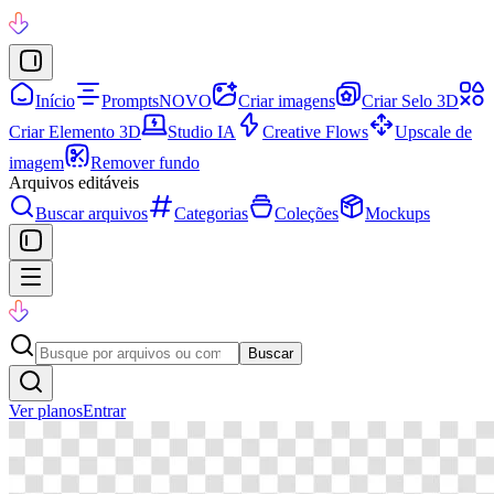
Início
Prompts
NOVO
Criar imagens
Criar Selo 3D
Criar Elemento 3D
Studio IA
Creative Flows
Upscale de
imagem
Remover fundo
Arquivos editáveis
Buscar arquivos
Categorias
Coleções
Mockups
Buscar
Ver planos
Entrar