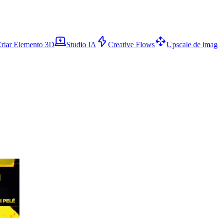
riar Elemento 3D
Studio IA
Creative Flows
Upscale de ima