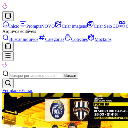
Início
Prompts
NOVO
Criar imagens
Criar Selo 3D
C
Arquivos editáveis
Buscar arquivos
Categorias
Coleções
Mockups
Buscar
Ver planos
Entrar