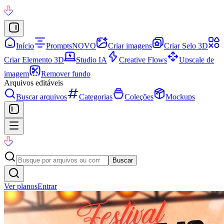
Início
Prompts
NOVO
Criar imagens
Criar Selo 3D
Criar Elemento 3D
Studio IA
Creative Flows
Upscale de
imagem
Remover fundo
Arquivos editáveis
Buscar arquivos
Categorias
Coleções
Mockups
Buscar
Ver planos
Entrar