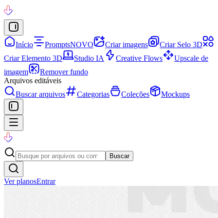
Início
Prompts
NOVO
Criar imagens
Criar Selo 3D
Criar Elemento 3D
Studio IA
Creative Flows
Upscale de
imagem
Remover fundo
Arquivos editáveis
Buscar arquivos
Categorias
Coleções
Mockups
Buscar
Ver planos
Entrar