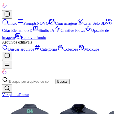
Início
Prompts
NOVO
Criar imagens
Criar Selo 3D
Criar Elemento 3D
Studio IA
Creative Flows
Upscale de
imagem
Remover fundo
Arquivos editáveis
Buscar arquivos
Categorias
Coleções
Mockups
Buscar
Ver planos
Entrar