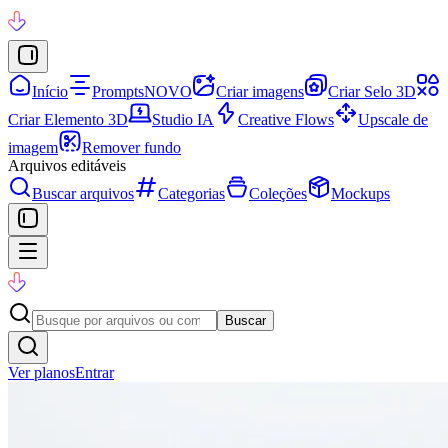
Início
Prompts
NOVO
Criar imagens
Criar Selo 3D
Criar Elemento 3D
Studio IA
Creative Flows
Upscale de
imagem
Remover fundo
Arquivos editáveis
Buscar arquivos
Categorias
Coleções
Mockups
Buscar
Ver planos
Entrar