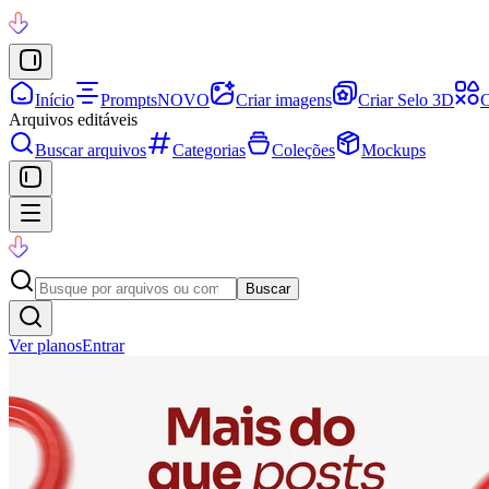
Início
Prompts
NOVO
Criar imagens
Criar Selo 3D
C
Arquivos editáveis
Buscar arquivos
Categorias
Coleções
Mockups
Buscar
Ver planos
Entrar