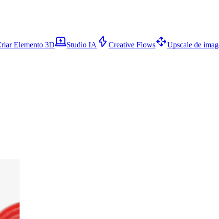
riar Elemento 3D
Studio IA
Creative Flows
Upscale de ima