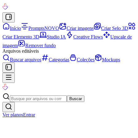
Início
Prompts
NOVO
Criar imagens
Criar Selo 3D
Criar Elemento 3D
Studio IA
Creative Flows
Upscale de
imagem
Remover fundo
Arquivos editáveis
Buscar arquivos
Categorias
Coleções
Mockups
Buscar
Ver planos
Entrar