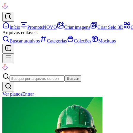
Início
Prompts
NOVO
Criar imagens
Criar Selo 3D
C
Arquivos editáveis
Buscar arquivos
Categorias
Coleções
Mockups
Buscar
Ver planos
Entrar