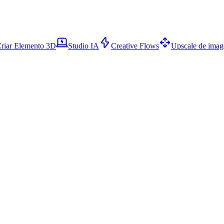
riar Elemento 3D
Studio IA
Creative Flows
Upscale de ima