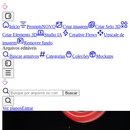
Início
Prompts
NOVO
Criar imagens
Criar Selo 3D
Criar Elemento 3D
Studio IA
Creative Flows
Upscale de
imagem
Remover fundo
Arquivos editáveis
Buscar arquivos
Categorias
Coleções
Mockups
Buscar
Ver planos
Entrar