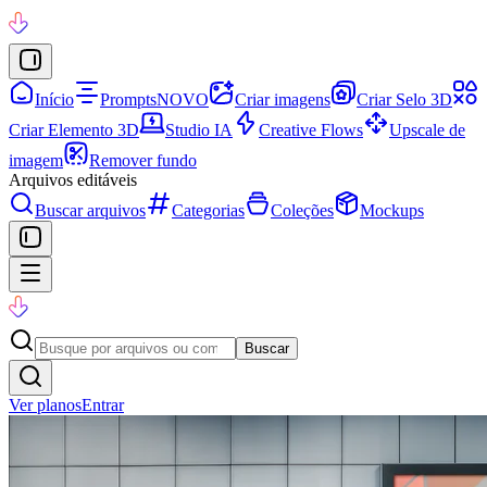
Início
Prompts
NOVO
Criar imagens
Criar Selo 3D
Criar Elemento 3D
Studio IA
Creative Flows
Upscale de
imagem
Remover fundo
Arquivos editáveis
Buscar arquivos
Categorias
Coleções
Mockups
Buscar
Ver planos
Entrar