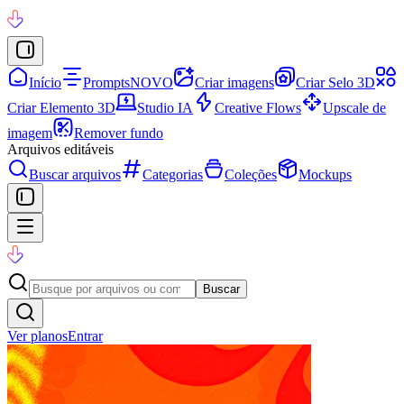
Início
Prompts
NOVO
Criar imagens
Criar Selo 3D
Criar Elemento 3D
Studio IA
Creative Flows
Upscale de
imagem
Remover fundo
Arquivos editáveis
Buscar arquivos
Categorias
Coleções
Mockups
Buscar
Ver planos
Entrar