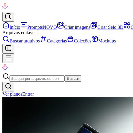
Início
Prompts
NOVO
Criar imagens
Criar Selo 3D
C
Arquivos editáveis
Buscar arquivos
Categorias
Coleções
Mockups
Buscar
Ver planos
Entrar