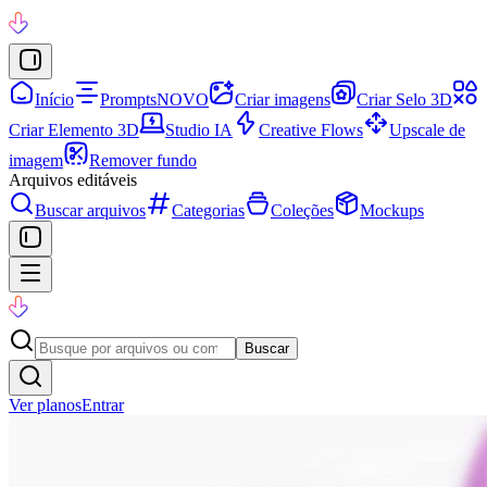
Início
Prompts
NOVO
Criar imagens
Criar Selo 3D
Criar Elemento 3D
Studio IA
Creative Flows
Upscale de
imagem
Remover fundo
Arquivos editáveis
Buscar arquivos
Categorias
Coleções
Mockups
Buscar
Ver planos
Entrar