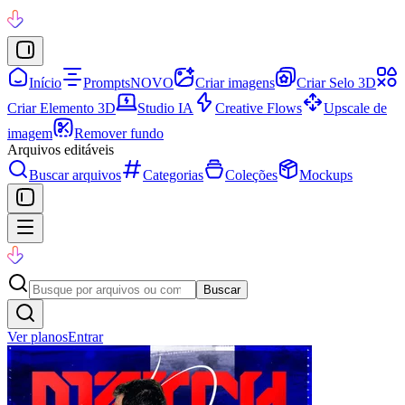
Início
Prompts
NOVO
Criar imagens
Criar Selo 3D
Criar Elemento 3D
Studio IA
Creative Flows
Upscale de
imagem
Remover fundo
Arquivos editáveis
Buscar arquivos
Categorias
Coleções
Mockups
Buscar
Ver planos
Entrar