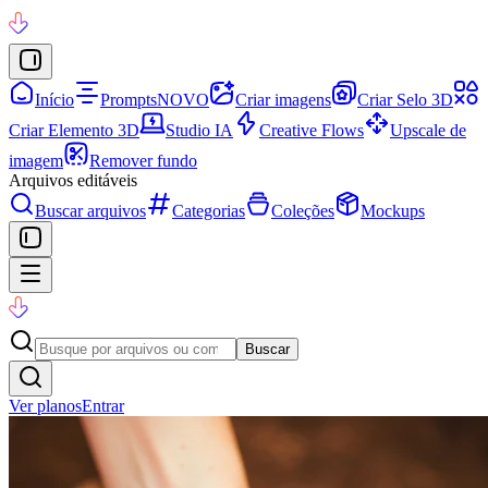
Início
Prompts
NOVO
Criar imagens
Criar Selo 3D
Criar Elemento 3D
Studio IA
Creative Flows
Upscale de
imagem
Remover fundo
Arquivos editáveis
Buscar arquivos
Categorias
Coleções
Mockups
Buscar
Ver planos
Entrar