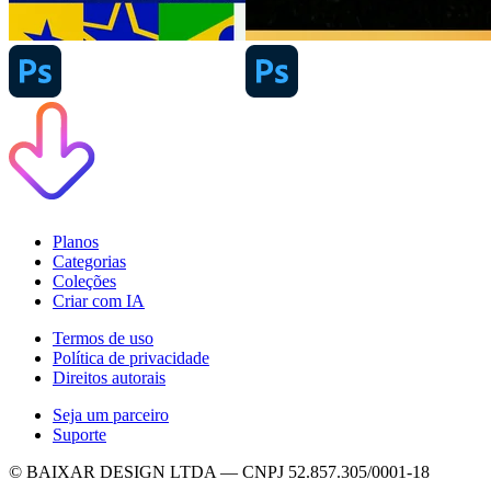
Planos
Categorias
Coleções
Criar com IA
Termos de uso
Política de privacidade
Direitos autorais
Seja um parceiro
Suporte
© BAIXAR DESIGN LTDA — CNPJ 52.857.305/0001-18