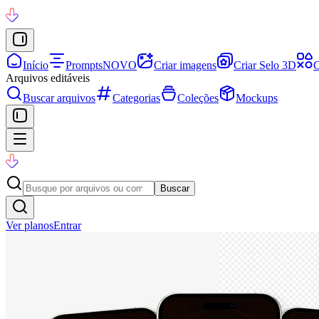
Início
Prompts
NOVO
Criar imagens
Criar Selo 3D
C
Arquivos editáveis
Buscar arquivos
Categorias
Coleções
Mockups
Buscar
Ver planos
Entrar