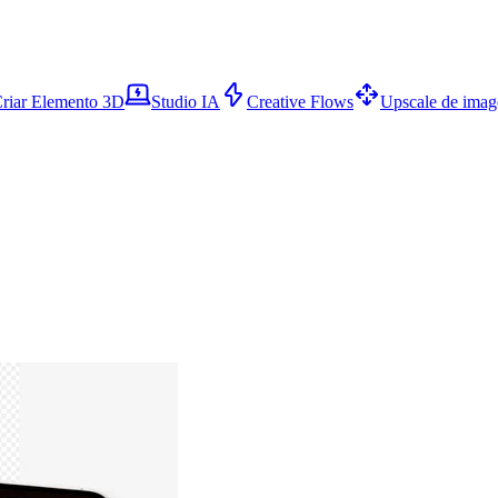
riar Elemento 3D
Studio IA
Creative Flows
Upscale de ima