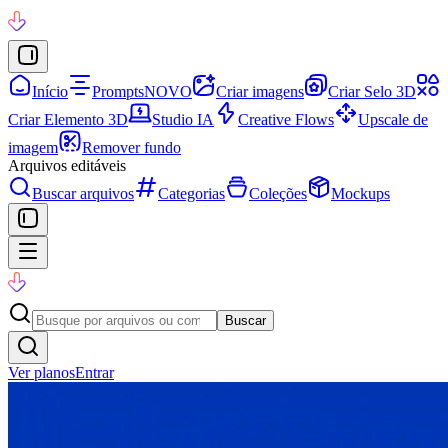
Início
Prompts
NOVO
Criar imagens
Criar Selo 3D
Criar Elemento 3D
Studio IA
Creative Flows
Upscale de
imagem
Remover fundo
Arquivos editáveis
Buscar arquivos
Categorias
Coleções
Mockups
Buscar
Ver planos
Entrar