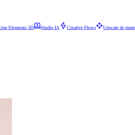
riar Elemento 3D
Studio IA
Creative Flows
Upscale de ima