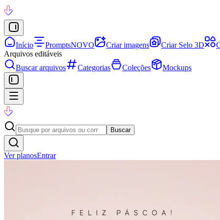
Início
Prompts
NOVO
Criar imagens
Criar Selo 3D
C
Arquivos editáveis
Buscar arquivos
Categorias
Coleções
Mockups
Buscar
Ver planos
Entrar