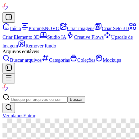
Início
Prompts
NOVO
Criar imagens
Criar Selo 3D
Criar Elemento 3D
Studio IA
Creative Flows
Upscale de
imagem
Remover fundo
Arquivos editáveis
Buscar arquivos
Categorias
Coleções
Mockups
Buscar
Ver planos
Entrar