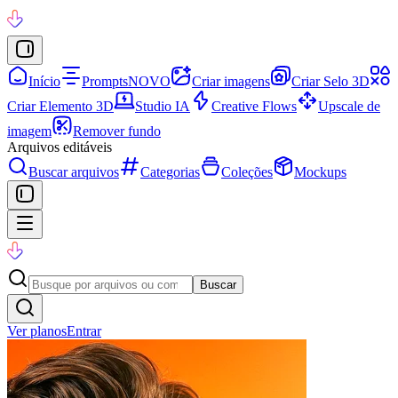
Início
Prompts
NOVO
Criar imagens
Criar Selo 3D
Criar Elemento 3D
Studio IA
Creative Flows
Upscale de
imagem
Remover fundo
Arquivos editáveis
Buscar arquivos
Categorias
Coleções
Mockups
Buscar
Ver planos
Entrar