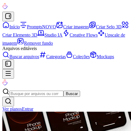
Início
Prompts
NOVO
Criar imagens
Criar Selo 3D
Criar Elemento 3D
Studio IA
Creative Flows
Upscale de
imagem
Remover fundo
Arquivos editáveis
Buscar arquivos
Categorias
Coleções
Mockups
Buscar
Ver planos
Entrar