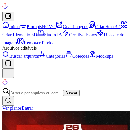
Início
Prompts
NOVO
Criar imagens
Criar Selo 3D
Criar Elemento 3D
Studio IA
Creative Flows
Upscale de
imagem
Remover fundo
Arquivos editáveis
Buscar arquivos
Categorias
Coleções
Mockups
Buscar
Ver planos
Entrar