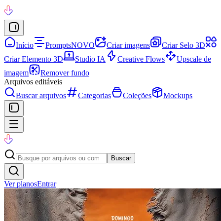
Início
Prompts
NOVO
Criar imagens
Criar Selo 3D
Criar Elemento 3D
Studio IA
Creative Flows
Upscale de
imagem
Remover fundo
Arquivos editáveis
Buscar arquivos
Categorias
Coleções
Mockups
Buscar
Ver planos
Entrar