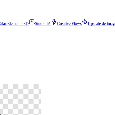
riar Elemento 3D
Studio IA
Creative Flows
Upscale de ima