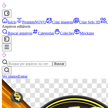
Início
Prompts
NOVO
Criar imagens
Criar Selo 3D
C
Arquivos editáveis
Buscar arquivos
Categorias
Coleções
Mockups
Buscar
Ver planos
Entrar