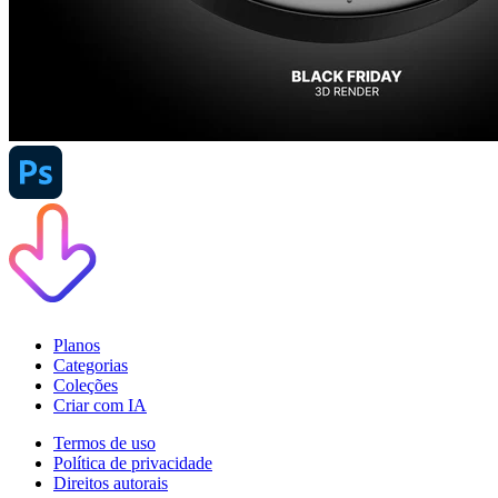
Planos
Categorias
Coleções
Criar com IA
Termos de uso
Política de privacidade
Direitos autorais