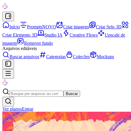
Início
Prompts
NOVO
Criar imagens
Criar Selo 3D
Criar Elemento 3D
Studio IA
Creative Flows
Upscale de
imagem
Remover fundo
Arquivos editáveis
Buscar arquivos
Categorias
Coleções
Mockups
Buscar
Ver planos
Entrar