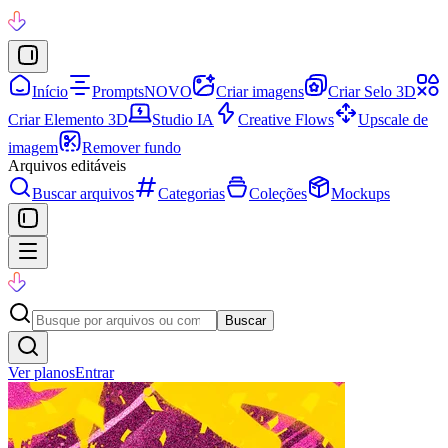
Início
Prompts
NOVO
Criar imagens
Criar Selo 3D
Criar Elemento 3D
Studio IA
Creative Flows
Upscale de
imagem
Remover fundo
Arquivos editáveis
Buscar arquivos
Categorias
Coleções
Mockups
Buscar
Ver planos
Entrar