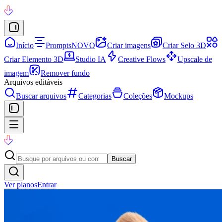
Início
Prompts
NOVO
Criar imagens
Criar Selo 3D
Criar Elemento 3D
Studio IA
Creative Flows
Upscale de
imagem
Remover fundo
Arquivos editáveis
Buscar arquivos
Categorias
Coleções
Mockups
Buscar
Ver planos
Entrar