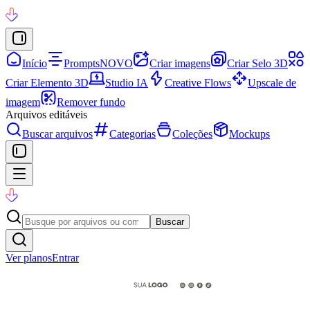
Início
Prompts
NOVO
Criar imagens
Criar Selo 3D
Criar Elemento 3D
Studio IA
Creative Flows
Upscale de
imagem
Remover fundo
Arquivos editáveis
Buscar arquivos
Categorias
Coleções
Mockups
Buscar
Ver planos
Entrar