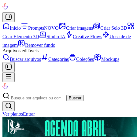
Início
Prompts
NOVO
Criar imagens
Criar Selo 3D
Criar Elemento 3D
Studio IA
Creative Flows
Upscale de
imagem
Remover fundo
Arquivos editáveis
Buscar arquivos
Categorias
Coleções
Mockups
Buscar
Ver planos
Entrar