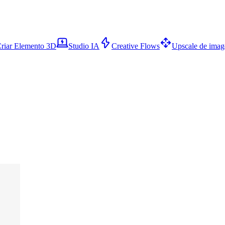
riar Elemento 3D
Studio IA
Creative Flows
Upscale de ima