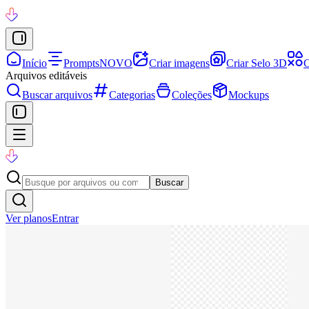
Início
Prompts
NOVO
Criar imagens
Criar Selo 3D
C
Arquivos editáveis
Buscar arquivos
Categorias
Coleções
Mockups
Buscar
Ver planos
Entrar