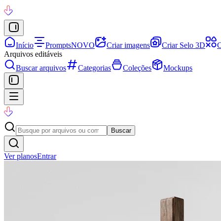
Início
Prompts
NOVO
Criar imagens
Criar Selo 3D
C
Arquivos editáveis
Buscar arquivos
Categorias
Coleções
Mockups
Buscar
Ver planos
Entrar