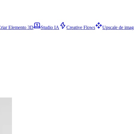
riar Elemento 3D
Studio IA
Creative Flows
Upscale de ima