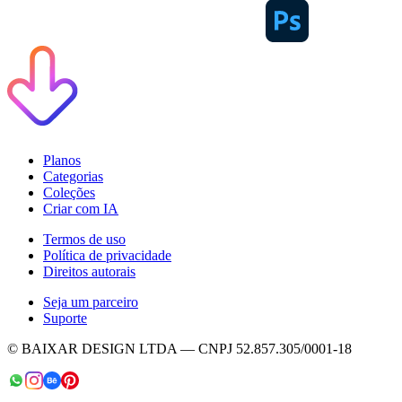
Planos
Categorias
Coleções
Criar com IA
Termos de uso
Política de privacidade
Direitos autorais
Seja um parceiro
Suporte
© BAIXAR DESIGN LTDA — CNPJ 52.857.305/0001-18