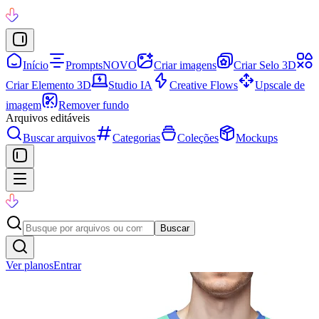
Início
Prompts
NOVO
Criar imagens
Criar Selo 3D
Criar Elemento 3D
Studio IA
Creative Flows
Upscale de
imagem
Remover fundo
Arquivos editáveis
Buscar arquivos
Categorias
Coleções
Mockups
Buscar
Ver planos
Entrar