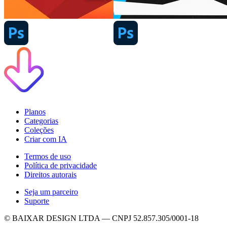
Planos
Categorias
Coleções
Criar com IA
Termos de uso
Política de privacidade
Direitos autorais
Seja um parceiro
Suporte
© BAIXAR DESIGN LTDA — CNPJ 52.857.305/0001-18