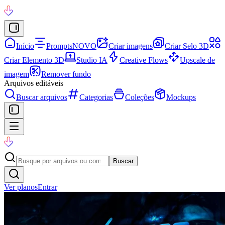
Início
Prompts
NOVO
Criar imagens
Criar Selo 3D
Criar Elemento 3D
Studio IA
Creative Flows
Upscale de
imagem
Remover fundo
Arquivos editáveis
Buscar arquivos
Categorias
Coleções
Mockups
Buscar
Ver planos
Entrar