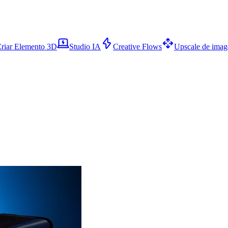
riar Elemento 3D
Studio IA
Creative Flows
Upscale de ima