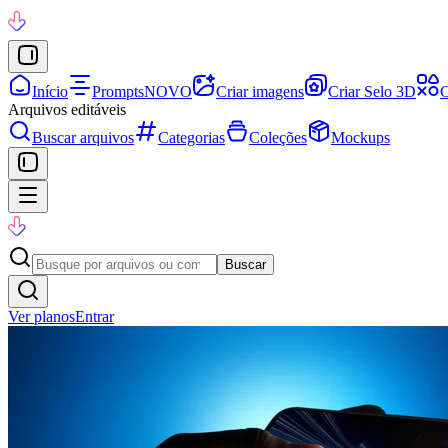
Início
Prompts
NOVO
Criar imagens
Criar Selo 3D
C
Arquivos editáveis
Buscar arquivos
Categorias
Coleções
Mockups
Buscar
Ver planos
Entrar