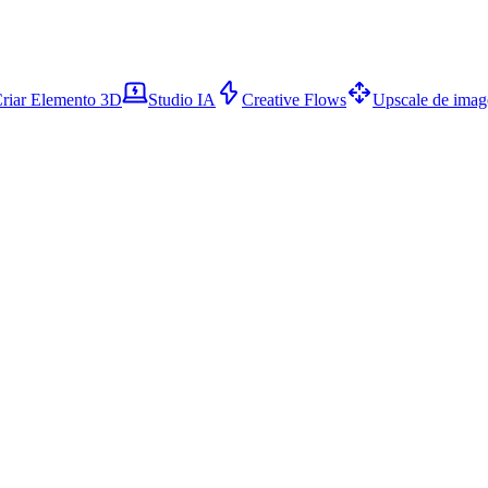
riar Elemento 3D
Studio IA
Creative Flows
Upscale de ima