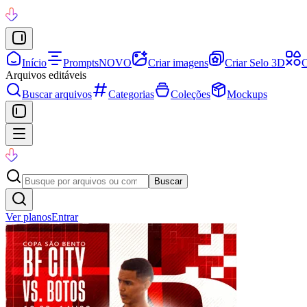
Início
Prompts
NOVO
Criar imagens
Criar Selo 3D
C
Arquivos editáveis
Buscar arquivos
Categorias
Coleções
Mockups
Buscar
Ver planos
Entrar