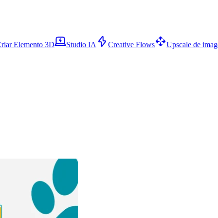
riar Elemento 3D
Studio IA
Creative Flows
Upscale de ima