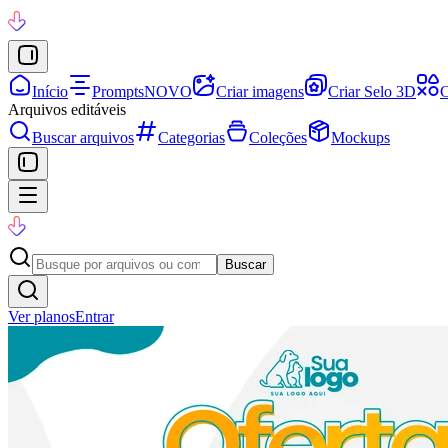
Início
Prompts
NOVO
Criar imagens
Criar Selo 3D
C
Arquivos editáveis
Buscar arquivos
Categorias
Coleções
Mockups
Buscar
Ver planos
Entrar