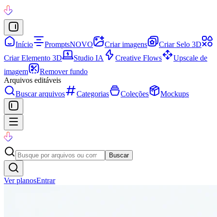
Início
Prompts
NOVO
Criar imagens
Criar Selo 3D
Criar Elemento 3D
Studio IA
Creative Flows
Upscale de
imagem
Remover fundo
Arquivos editáveis
Buscar arquivos
Categorias
Coleções
Mockups
Buscar
Ver planos
Entrar