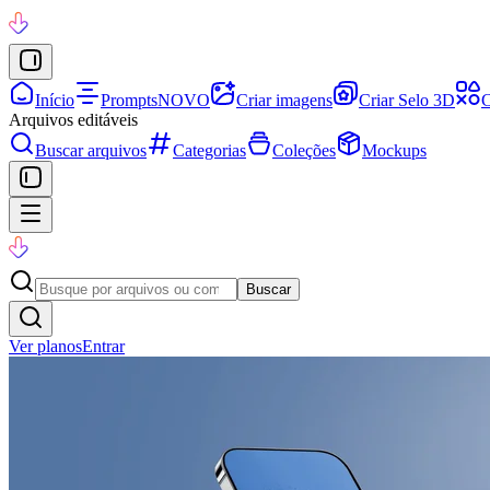
Início
Prompts
NOVO
Criar imagens
Criar Selo 3D
C
Arquivos editáveis
Buscar arquivos
Categorias
Coleções
Mockups
Buscar
Ver planos
Entrar