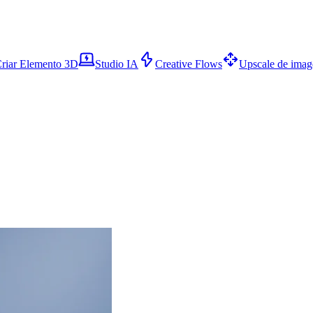
riar Elemento 3D
Studio IA
Creative Flows
Upscale de ima